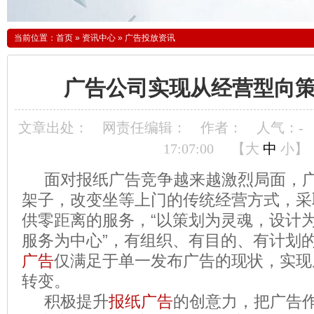
当前位置：
首页
»
资讯中心
»
广告投放资讯
广告公司实现从经营型向
文章出处：
网责任编辑：
作者：
人气：
-
17:07:00
【
大
中
小
】
面对报纸广告竞争越来越激烈局面，广
架子，改变坐等上门的传统经营方式，采
供零距离的服务，“以策划为灵魂，设计
服务为中心”，有组织、有目的、有计划
广告
仅满足于单一发布广告的现状，实现
转变。
积极提升
报纸广告
的创意力，把广告