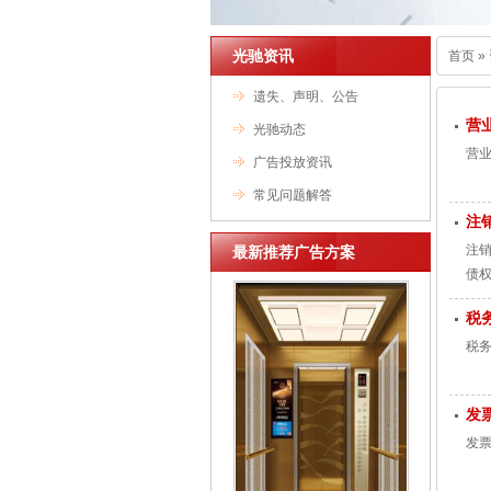
光驰资讯
首页
»
遗失、声明、公告
营
光驰动态
营业
广告投放资讯
常见问题解答
注
注销
最新推荐广告方案
债
税
税务
发
发票