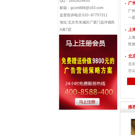
QQ：1652629455
广
邮箱：
gccm888@163.com
广
监督投诉电话:010 - 87757311
一
地址:北京市东城区广渠门远洋德邑
么
上
A座7层
上
投
北
北
怎
推