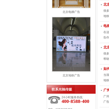
北
很
北京电梯广告
地
单
电
在
告
北
很
帮
如
当
北京地铁广告
地
联系光驰传媒
广
广
24小时服务热线:
400-8588-400
广